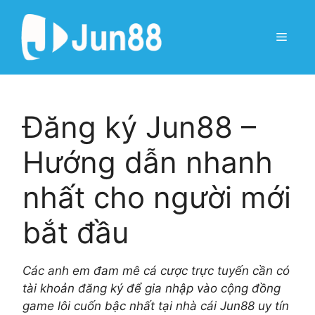
Chuyển
đến
Menu
nội
dung
Đăng ký Jun88 –
Hướng dẫn nhanh
nhất cho người mới
bắt đầu
Các anh em đam mê cá cược trực tuyến cần có
tài khoản đăng ký để gia nhập vào cộng đồng
game lôi cuốn bậc nhất tại nhà cái Jun88 uy tín