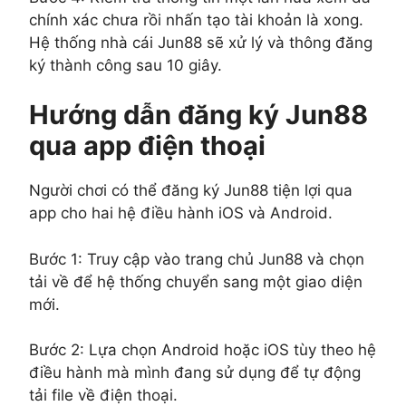
chính xác chưa rồi nhấn tạo tài khoản là xong.
Hệ thống nhà cái Jun88 sẽ xử lý và thông đăng
ký thành công sau 10 giây.
Hướng dẫn đăng ký Jun88
qua app điện thoại
Người chơi có thể đăng ký Jun88 tiện lợi qua
app cho hai hệ điều hành iOS và Android.
Bước 1: Truy cập vào trang chủ Jun88 và chọn
tải về để hệ thống chuyển sang một giao diện
mới.
Bước 2: Lựa chọn Android hoặc iOS tùy theo hệ
điều hành mà mình đang sử dụng để tự động
tải file về điện thoại.