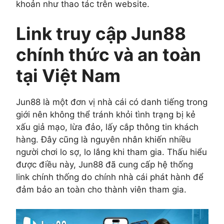
khoản như thao tác trên website.
Link truy cập Jun88
chính thức và an toàn
tại Việt Nam
Jun88 là một đơn vị nhà cái có danh tiếng trong
giới nên không thể tránh khỏi tình trạng bị kẻ
xấu giả mạo, lừa đảo, lấy cắp thông tin khách
hàng. Đây cũng là nguyên nhân khiến nhiều
người chơi lo sợ, lo lắng khi tham gia. Thấu hiểu
được điều này, Jun88 đã cung cấp hệ thống
link chính thống do chính nhà cái phát hành để
đảm bảo an toàn cho thành viên tham gia.