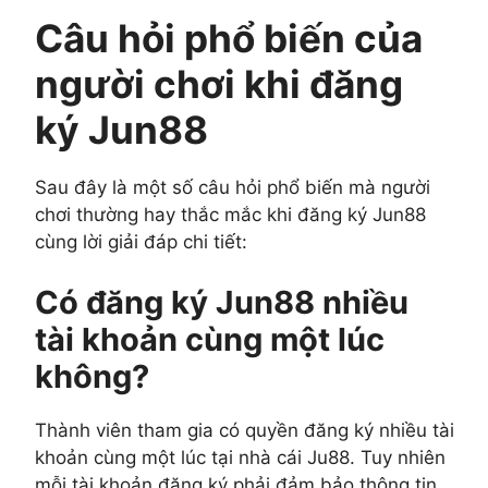
Câu hỏi phổ biến của
người chơi khi đăng
ký Jun88
Sau đây là một số câu hỏi phổ biến mà người
chơi thường hay thắc mắc khi đăng ký Jun88
cùng lời giải đáp chi tiết:
Có đăng ký Jun88 nhiều
tài khoản cùng một lúc
không?
Thành viên tham gia có quyền đăng ký nhiều tài
khoản cùng một lúc tại nhà cái Ju88. Tuy nhiên
mỗi tài khoản đăng ký phải đảm bảo thông tin