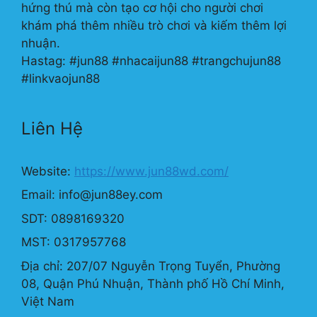
hứng thú mà còn tạo cơ hội cho người chơi
khám phá thêm nhiều trò chơi và kiếm thêm lợi
nhuận.
Hastag: #jun88 #nhacaijun88 #trangchujun88
#linkvaojun88
Liên Hệ
Website:
https://www.jun88wd.com/
Email:
info@jun88ey.com
SDT: 0898169320
MST: 0317957768
Địa chỉ: 207/07 Nguyễn Trọng Tuyển, Phường
08, Quận Phú Nhuận, Thành phố Hồ Chí Minh,
Việt Nam