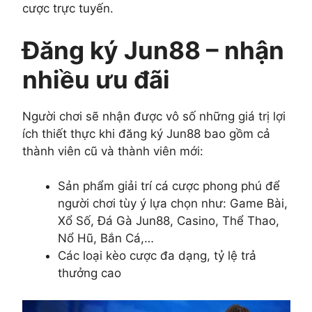
cược trực tuyến.
Đăng ký Jun88 – nhận
nhiều ưu đãi
Người chơi sẽ nhận được vô số những giá trị lợi
ích thiết thực khi đăng ký Jun88 bao gồm cả
thành viên cũ và thành viên mới:
Sản phẩm giải trí cá cược phong phú để
người chơi tùy ý lựa chọn như: Game Bài,
Xổ Số, Đá Gà Jun88, Casino, Thể Thao,
Nổ Hũ, Bắn Cá,…
Các loại kèo cược đa dạng, tỷ lệ trả
thưởng cao