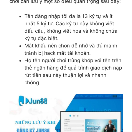
chơi cần lưu ý một số điều quan trọng sau đây:
Tên đăng nhập tối đa là 13 ký tự và ít
nhất 5 ký tự. Các ký tự này không viết
dấu câu, không viết hoa và không chứa
ký tự đặc biệt.
Mật khẩu nên chọn dễ nhớ và đủ mạnh
tránh bị hack mất tài khoản.
Họ tên người chơi trùng khớp với tên trên
thẻ ngân hàng để quá trình giao dịch nạp
rút tiền sau này thuận lợi và nhanh
chóng.