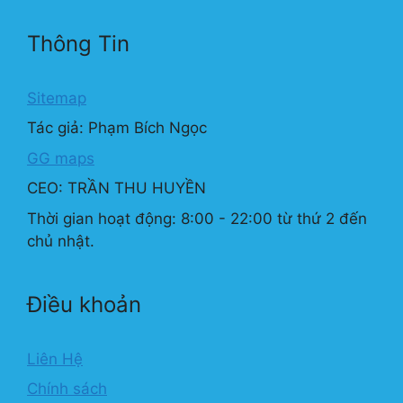
Thông Tin
Sitemap
Tác giả: Phạm Bích Ngọc
GG maps
CEO: TRẦN THU HUYỀN
Thời gian hoạt động: 8:00 - 22:00 từ thứ 2 đến
chủ nhật.
Điều khoản
Liên Hệ
Chính sách