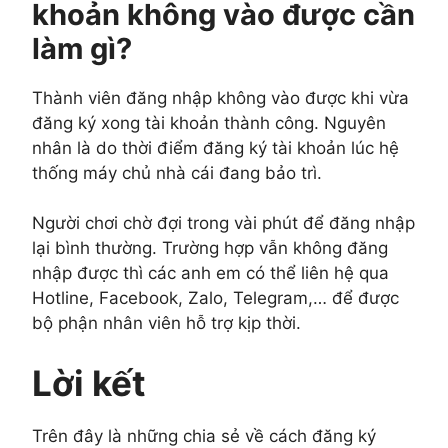
khoản không vào được cần
làm gì?
Thành viên đăng nhập không vào được khi vừa
đăng ký xong tài khoản thành công. Nguyên
nhân là do thời điểm đăng ký tài khoản lúc hệ
thống máy chủ nhà cái đang bảo trì.
Người chơi chờ đợi trong vài phút để đăng nhập
lại bình thường. Trường hợp vẫn không đăng
nhập được thì các anh em có thể liên hệ qua
Hotline, Facebook, Zalo, Telegram,… để được
bộ phận nhân viên hỗ trợ kịp thời.
Lời kết
Trên đây là những chia sẻ về cách đăng ký