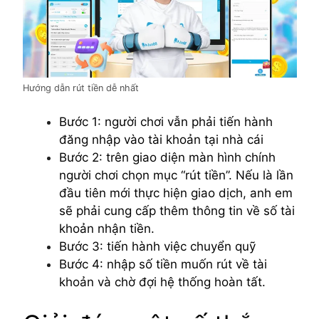
Hướng dẫn rút tiền dễ nhất
Bước 1: người chơi vẫn phải tiến hành
đăng nhập vào tài khoản tại nhà cái
Bước 2: trên giao diện màn hình chính
người chơi chọn mục “rút tiền”. Nếu là lần
đầu tiên mới thực hiện giao dịch, anh em
sẽ phải cung cấp thêm thông tin về số tài
khoản nhận tiền.
Bước 3: tiến hành việc chuyển quỹ
Bước 4: nhập số tiền muốn rút về tài
khoản và chờ đợi hệ thống hoàn tất.