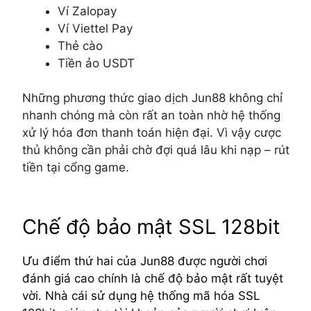
Ví Zalopay
Ví Viettel Pay
Thẻ cào
Tiền ảo USDT
Những phương thức giao dịch Jun88 không chỉ
nhanh chóng mà còn rất an toàn nhờ hệ thống
xử lý hóa đơn thanh toán hiện đại. Vì vậy cược
thủ không cần phải chờ đợi quá lâu khi nạp – rút
tiền tại cổng game.
Chế độ bảo mật SSL 128bit
Ưu điểm thứ hai của Jun88 được người chơi
đánh giá cao chính là chế độ bảo mật rất tuyệt
vời. Nhà cái sử dụng hệ thống mã hóa SSL