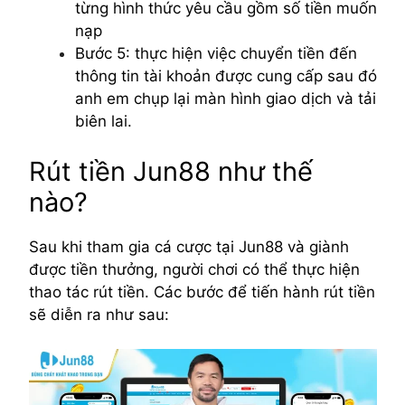
từng hình thức yêu cầu gồm số tiền muốn
nạp
Bước 5: thực hiện việc chuyển tiền đến
thông tin tài khoản được cung cấp sau đó
anh em chụp lại màn hình giao dịch và tải
biên lai.
Rút tiền Jun88 như thế
nào?
Sau khi tham gia cá cược tại Jun88 và giành
được tiền thưởng, người chơi có thể thực hiện
thao tác rút tiền. Các bước để tiến hành rút tiền
sẽ diễn ra như sau: