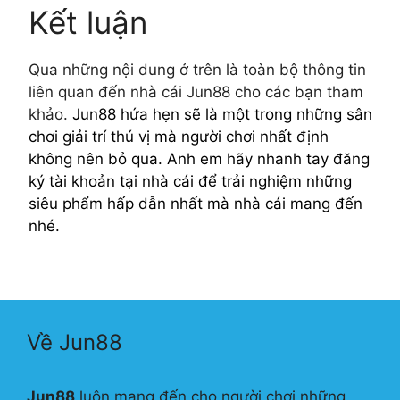
Kết luận
Qua những nội dung ở trên là toàn bộ thông tin
liên quan đến nhà cái Jun88 cho các bạn tham
khảo.
Jun88 hứa hẹn sẽ là một trong những sân
chơi giải trí thú vị mà người chơi nhất định
không nên bỏ qua. Anh em hãy nhanh tay đăng
ký tài khoản tại nhà cái để trải nghiệm những
siêu phẩm hấp dẫn nhất mà nhà cái mang đến
nhé.
Về Jun88
Jun88
luôn mang đến cho người chơi những