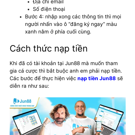
Địa chỉ email
Số điện thoại
Bước 4: nhập xong các thông tin thì mọi
người nhấn vào ô “đăng ký ngay” màu
xanh nằm ở phía cuối cùng.
Cách thức nạp tiền
Khi đã có tài khoản tại Jun88 mà muốn tham
gia cá cược thì bắt buộc anh em phải nạp tiền.
Các bước để thực hiện việc
nạp tiền Jun88
sẽ
diễn ra như sau: