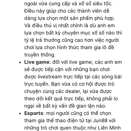
ngoài vừa cung cấp và xổ số siêu tốc.
Điều này giúp cho các thành viên dễ
dàng lựa chọn một sản phẩm phù hợp.
Và điều thú vị nhất chính là dù anh em
lựa chọn bất kỳ chuyên mục xổ số nào thì
tỷ lệ trả thưởng cũng cao hơn việc người
chơi lựa chọn hình thức tham gia lô đề
truyền thống.
Live game
: đối với live game, các anh em
sẽ được tiếp cận với những bạn chơi
được livestream trực tiếp tại các sòng bài
trực tuyến. Bạn vừa có cơ hội được trò
chuyện cùng các dealer, lại vừa được
theo dõi kết quả trực tiếp, không phải lo
ngại về bất kỳ vấn đề gian lận nào.
Esports
: mọi người cũng có thể chọn
tham gia thể thao điện tử tại Jun88 với
những trò chơi quen thuộc như Liên Minh