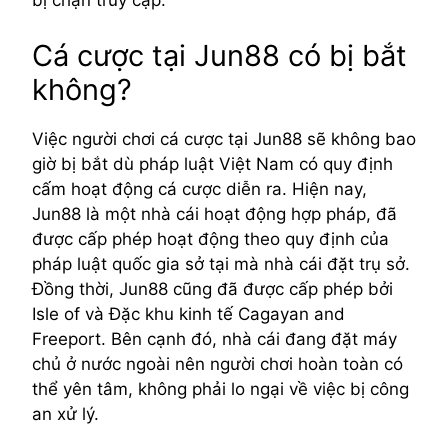
bị chặn truy cập.
Cá cược tại Jun88 có bị bắt
không?
Việc người chơi cá cược tại Jun88 sẽ không bao
giờ bị bắt dù pháp luật Việt Nam có quy định
cấm hoạt động cá cược diễn ra. Hiện nay,
Jun88 là một nhà cái hoạt động hợp pháp, đã
được cấp phép hoạt động theo quy định của
pháp luật quốc gia sở tại mà nhà cái đặt trụ sở.
Đồng thời, Jun88 cũng đã được cấp phép bởi
Isle of và Đặc khu kinh tế Cagayan and
Freeport. Bên cạnh đó, nhà cái đang đặt máy
chủ ở nước ngoài nên người chơi hoàn toàn có
thể yên tâm, không phải lo ngại về việc bị công
an xử lý.