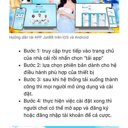
Hướng dẫn tải APP Jun88 trên iOS và Android
Bước 1: truy cập trực tiếp vào trang chủ
của nhà cái rồi nhấn chọn “tải app”
Bước 2: lựa chọn phiên bản dành cho hệ
điều hành phù hợp của thiết bị
Bước 3: sau khi hệ thống tải xuống thành
công thì mọi người mở ứng dụng và cài
đặt.
Bước 4: thực hiện việc cài đặt xong thì
người chơi có thể mở app và đăng ký
hoặc đăng nhập tài khoản để cá cược.