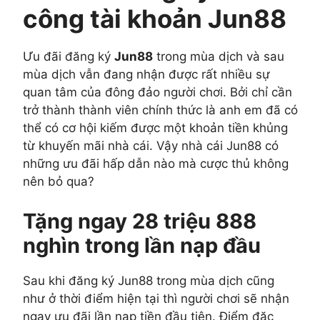
công tài khoản Jun88
Ưu đãi
đăng ký
Jun88
trong mùa dịch
và sau
mùa dịch vẫn đang nhận được rất nhiều sự
quan tâm của đông đảo người chơi. Bởi chỉ cần
trở thành thành viên chính thức là anh em đã có
thể có cơ hội kiếm được một khoản tiền khủng
từ khuyến mãi nhà cái. Vậy nhà cái Jun88 có
những ưu đãi hấp dẫn nào mà cược thủ không
nên bỏ qua?
Tặng ngay 28 triệu 888
nghìn trong lần nạp đầu
Sau khi
đăng ký Jun88 trong mùa dịch
cũng
như ở thời điểm hiện tại thì người chơi sẽ nhận
ngay ưu đãi lần nạp tiền đầu tiên. Điểm đặc