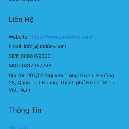
Liên Hệ
Website:
https://www.jun88wd.com/
Email:
info@jun88ey.com
SDT: 0898169320
MST: 0317957768
Địa chỉ: 207/07 Nguyễn Trọng Tuyển, Phường
08, Quận Phú Nhuận, Thành phố Hồ Chí Minh,
Việt Nam
Thông Tin
Sitemap