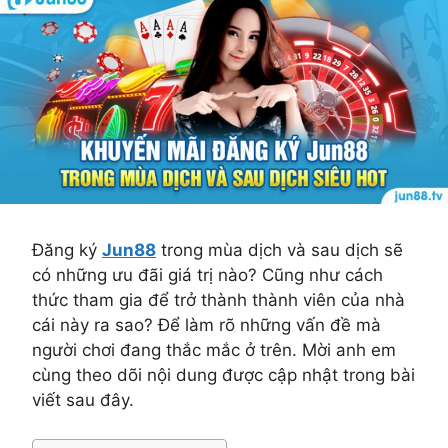
Đăng ký
Jun88
trong mùa dịch
và sau dịch sẽ
có những ưu đãi giá trị nào? Cũng như cách
thức tham gia để trở thành thành viên của nhà
cái này ra sao? Để làm rõ những vấn đề mà
người chơi đang thắc mắc ở trên. Mời anh em
cùng theo dõi nội dung được cập nhật trong bài
viết sau đây.