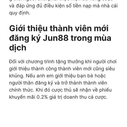
và đáp ứng đủ điều kiện số tiền nạp mà nhà cái
quy định.
Giới thiệu thành viên mới
đăng ký Jun88 trong mùa
dịch
Đối với chương trình tặng thưởng khi người chơi
giới thiệu thành công thành viên mới cũng siêu
khủng. Nếu anh em giới thiệu bạn bè hoặc
người thân đăng ký và trở thành thành viên
chính thức. Khi đó cược thủ sẽ nhận về phiếu
khuyến mãi 0.2% giá trị doanh thu cá cược.