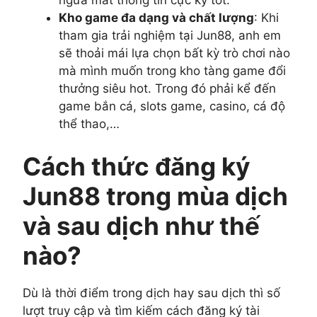
ngừa mất thông tin cực kỳ tốt.
Kho game đa dạng và chất lượng
: Khi
tham gia trải nghiệm tại Jun88, anh em
sẽ thoải mái lựa chọn bất kỳ trò chơi nào
mà mình muốn trong kho tàng game đổi
thưởng siêu hot. Trong đó phải kể đến
game bắn cá, slots game, casino, cá độ
thể thao,…
Cách thức đăng ký
Jun88 trong mùa dịch
và sau dịch như thế
nào?
Dù là thời điểm trong dịch hay sau dịch thì số
lượt truy cập và tìm kiếm cách đăng ký tài