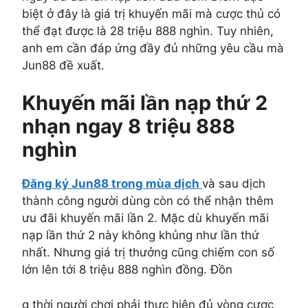
biệt ở đây là giá trị khuyến mãi mà cược thủ có
thể đạt được là 28 triệu 888 nghìn. Tuy nhiên,
anh em cần đáp ứng đầy đủ những yêu cầu mà
Jun88 đề xuất.
Khuyến mãi lần nạp thứ 2
nhạn ngay 8 triệu 888
nghìn
Đăng ký Jun88 trong mùa dịch
và sau dịch
thành công người dùng còn có thể nhận thêm
ưu đãi khuyến mãi lần 2. Mặc dù khuyến mãi
nạp lần thứ 2 này không khủng như lần thứ
nhất. Nhưng giá trị thưởng cũng chiếm con số
lớn lên tới 8 triệu 888 nghìn đồng. Đồn
g thời người chơi phải thực hiện đủ vòng cược