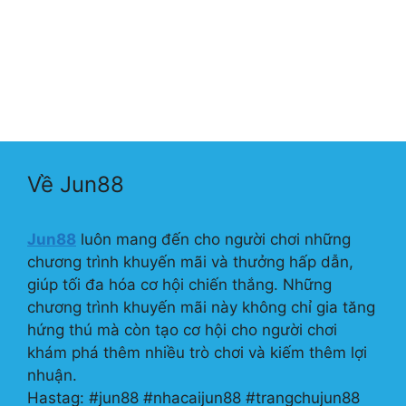
Trang
Trang
Trang
Trang
←
→
Về Jun88
Jun88
luôn mang đến cho người chơi những
chương trình khuyến mãi và thưởng hấp dẫn,
giúp tối đa hóa cơ hội chiến thắng. Những
chương trình khuyến mãi này không chỉ gia tăng
hứng thú mà còn tạo cơ hội cho người chơi
khám phá thêm nhiều trò chơi và kiếm thêm lợi
nhuận.
Hastag: #jun88 #nhacaijun88 #trangchujun88