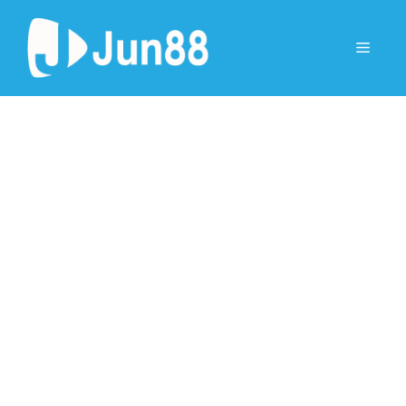
Chuyển
đến
Menu
nội
dung