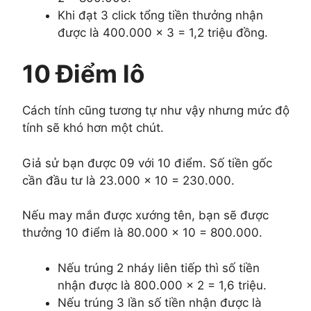
Khi đạt 3 click tổng tiền thưởng nhận
được là 400.000 x 3 = 1,2 triệu đồng.
10 Điểm lô
Cách tính cũng tương tự như vậy nhưng mức độ
tính sẽ khó hơn một chút.
Giả sử bạn được 09 với 10 điểm. Số tiền gốc
cần đầu tư là 23.000 x 10 = 230.000.
Nếu may mắn được xướng tên, bạn sẽ được
thưởng 10 điểm là 80.000 x 10 = 800.000.
Nếu trúng 2 nháy liên tiếp thì số tiền
nhận được là 800.000 x 2 = 1,6 triệu.
Nếu trúng 3 lần số tiền nhận được là