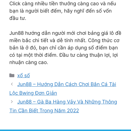
Click càng nhiều tiền thưởng càng cao và nếu
bạn là người biết đếm, hãy nghĩ đến số vốn
đầu tư.
Jun88 hướng dẫn người mới chơi bảng giá lô đề
miền bắc chi tiết và dễ tính nhất. Công thức cơ
bản là ở đó, bạn chỉ cần áp dụng số điểm bạn
có tại một thời điểm. Đầu tư càng thuận lợi, lợi
nhuận càng cao.
Danh
xổ số
mục
Jun88 – Hướng Dẫn Cách Chơi Bắn Cá Tài
Lộc Bwing Đơn Giản
Jun88 – Gà Ba Hàng Vảy Và Những Thông
Tin Cần Biết Trong Năm 2022