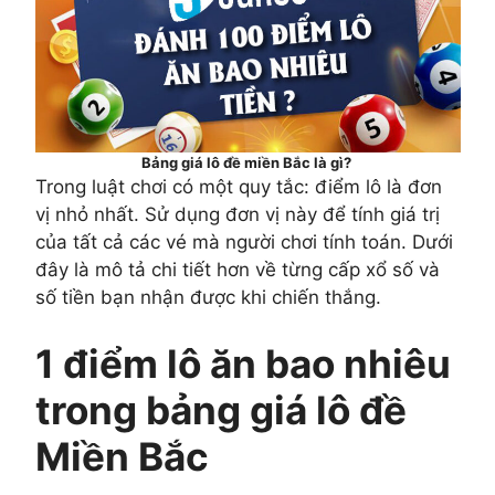
Bảng giá lô đề miền Bắc là gì?
Trong luật chơi có một quy tắc: điểm lô là đơn
vị nhỏ nhất. Sử dụng đơn vị này để tính giá trị
của tất cả các vé mà người chơi tính toán. Dưới
đây là mô tả chi tiết hơn về từng cấp xổ số và
số tiền bạn nhận được khi chiến thắng.
1 điểm lô ăn bao nhiêu
trong bảng giá lô đề
Miền Bắc