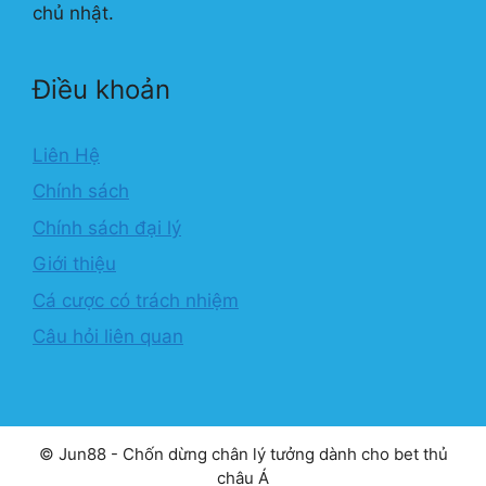
chủ nhật.
Điều khoản
Liên Hệ
Chính sách
Chính sách đại lý
Giới thiệu
Cá cược có trách nhiệm
Câu hỏi liên quan
© Jun88 - Chốn dừng chân lý tưởng dành cho bet thủ
châu Á