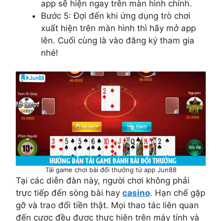
app sẽ hiện ngay trên màn hình chính.
Bước 5: Đợi đến khi ứng dụng trò chơi
xuất hiện trên màn hình thì hãy mở app
lên. Cuối cùng là vào đăng ký tham gia
nhé!
Tải game chơi bài đổi thưởng từ app Jun88
Tại các diễn đàn này, người chơi không phải
trực tiếp đến sòng bài hay
casino
. Hạn chế gặp
gỡ và trao đổi tiền thật. Mọi thao tác liên quan
đến cược đều được thực hiện trên máy tính và