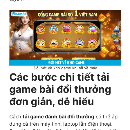
Đôi nét về kho game khi tải về máy
Các bước chi tiết tải
game bài đổi thưởng
đơn giản, dễ hiểu
Cách
tải game đánh bài đổi thưởng
có thể áp
dụng cả trên máy tính, laptop lẫn điện thoại.