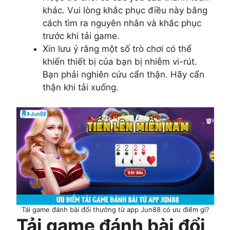
khác. Vui lòng khắc phục điều này bằng
cách tìm ra nguyên nhân và khắc phục
trước khi tải game.
Xin lưu ý rằng một số trò chơi có thể
khiến thiết bị của bạn bị nhiễm vi-rút.
Bạn phải nghiên cứu cẩn thận. Hãy cẩn
thận khi tải xuống.
Tải game đánh bài đổi thưởng từ app Jun88 có ưu điểm gì?
Tải game đánh bài đổi