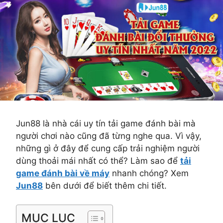
Jun88 là nhà cái uy tín tải game đánh bài mà
người chơi nào cũng đã từng nghe qua. Vì vậy,
những gì ở đây để cung cấp trải nghiệm người
dùng thoải mái nhất có thể? Làm sao để
tải
game đánh bài về máy
nhanh chóng? Xem
Jun88
bên dưới để biết thêm chi tiết.
MỤC LỤC