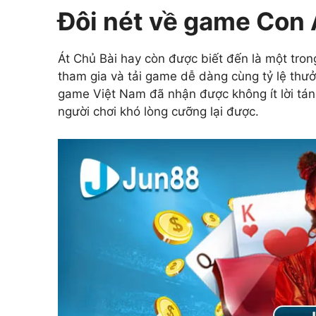
Đôi nét về game Con 
Át Chủ Bài hay còn được biết đến là một tron
tham gia và tải game dễ dàng cùng tỷ lệ thưở
game Việt Nam đã nhận được không ít lời tán 
người chơi khó lòng cưỡng lại được.