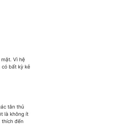
 mật. Vì hệ
 có bất kỳ kẻ
các tân thủ
t là không ít
 thích đến