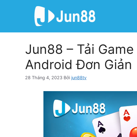
Chuyển
đến
nội
dung
Jun88 – Tải Game
Android Đơn Giản
28 Tháng 4, 2023
Bởi
jun88tv