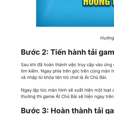
Hướng 
Bước 2: Tiến hành tải ga
Sau khi đã hoàn thành việc truy cập vào ứng
tìm kiếm. Ngay phía trên góc trên cùng màn h
và nhập từ khóa tên trò chơi là Át Chủ Bài.
Ngay lập tức màn hình sẽ xuất hiện một loạt
thường thì game Át Chủ Bài sẽ hiện ngay trê
Bước 3: Hoàn thành tải g