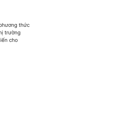
 phương thức
hị trường
hiến cho