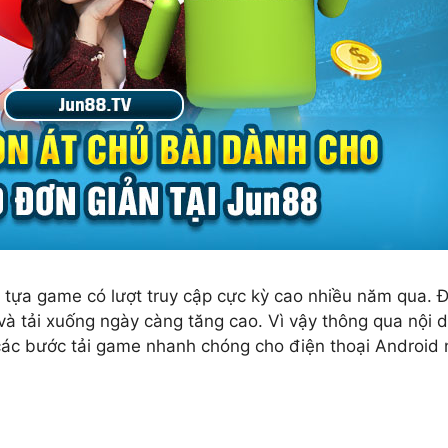
 tựa game có lượt truy cập cực kỳ cao nhiều năm qua. Đ
và tải xuống ngày càng tăng cao. Vì vậy thông qua nội d
các bước tải game nhanh chóng cho điện thoại Android 