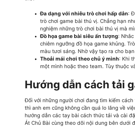
Đa dạng với nhiêu trò chơi hấp dẫn
: 
trò chơi game bài thú vị. Chẳng hạn như 
nghiệm những trò chơi bài thú vị mà mì
Đồ họa game bài siêu ấn tượng
: Nhắc
chiêm ngưỡng đồ họa game khủng. Trò ch
màu tươi sáng. Nhờ vậy tạo ra cho bạn 
Thoải mái chơi theo chủ ý mình
: Khi 
một mình hoặc theo team. Tùy thuộc và
Hướng dẫn cách tải g
Đối với những người chơi đang tìm kiếm cách
thì anh em cũng không cần quá lo lắng về vi
hướng dẫn các tay bài cách thức tải và cài 
Át Chủ Bài cùng theo dõi nội dung bên dưới đ