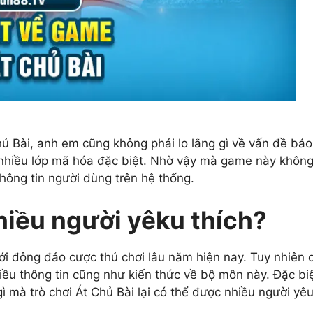
ủ Bài
, anh em cũng không phải lo lắng gì về vấn đề bảo
nhiều lớp mã hóa đặc biệt. Nhờ vậy mà game này không
hông tin người dùng trên hệ thống.
hiều người yêku thích?
ới đông đảo cược thủ chơi lâu năm hiện nay. Tuy nhiên 
iều thông tin cũng như kiến thức về bộ môn này. Đặc biệ
 mà trò chơi Át Chủ Bài lại có thể được nhiều người yêu