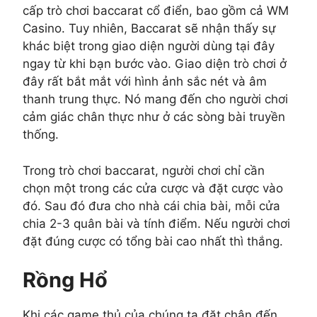
cấp trò chơi baccarat cổ điển, bao gồm cả WM
Casino. Tuy nhiên, Baccarat sẽ nhận thấy sự
khác biệt trong giao diện người dùng tại đây
ngay từ khi bạn bước vào. Giao diện trò chơi ở
đây rất bắt mắt với hình ảnh sắc nét và âm
thanh trung thực. Nó mang đến cho người chơi
cảm giác chân thực như ở các sòng bài truyền
thống.
Trong trò chơi baccarat, người chơi chỉ cần
chọn một trong các cửa cược và đặt cược vào
đó. Sau đó đưa cho nhà cái chia bài, mỗi cửa
chia 2-3 quân bài và tính điểm. Nếu người chơi
đặt đúng cược có tổng bài cao nhất thì thắng.
Rồng Hổ
Khi các game thủ của chúng ta đặt chân đến