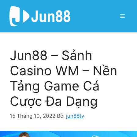
Chuyển
đến
Menu
nội
dung
Jun88 – Sảnh
Casino WM – Nền
Tảng Game Cá
Cược Đa Dạng
15 Tháng 10, 2022
Bởi
jun88tv