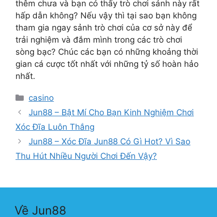
thêm chưa và bạn có thấy trò chơi sảnh này rất
hấp dẫn không? Nếu vậy thì tại sao bạn không
tham gia ngay sảnh trò chơi của cơ sở này để
trải nghiệm và đắm mình trong các trò chơi
sòng bạc? Chúc các bạn có những khoảng thời
gian cá cược tốt nhất với những tỷ số hoàn hảo
nhất.
Danh
casino
mục
Jun88 – Bật Mí Cho Bạn Kinh Nghiệm Chơi
Xóc Đĩa Luôn Thắng
Jun88 – Xóc Đĩa Jun88 Có Gì Hot? Vì Sao
Thu Hút Nhiều Người Chơi Đến Vậy?
Về Jun88