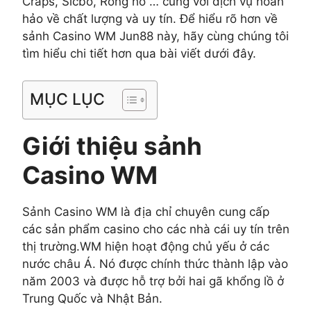
Craps, Sicbo, Rồng hổ … cùng với dịch vụ hoàn
hảo về chất lượng và uy tín. Để hiểu rõ hơn về
sảnh Casino WM Jun88 này, hãy cùng chúng tôi
tìm hiểu chi tiết hơn qua bài viết dưới đây.
MỤC LỤC
Giới thiệu sảnh
Casino WM
Sảnh Casino WM là địa chỉ chuyên cung cấp
các sản phẩm casino cho các nhà cái uy tín trên
thị trường.WM hiện hoạt động chủ yếu ở các
nước châu Á. Nó được chính thức thành lập vào
năm 2003 và được hỗ trợ bởi hai gã khổng lồ ở
Trung Quốc và Nhật Bản.