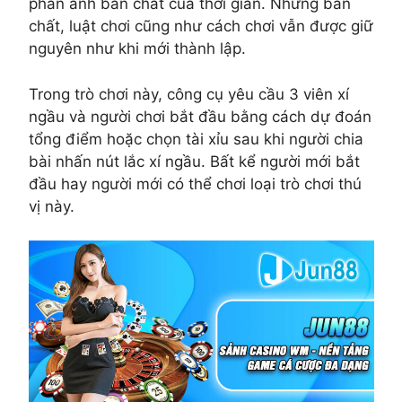
phản ánh bản chất của thời gian. Nhưng bản
chất, luật chơi cũng như cách chơi vẫn được giữ
nguyên như khi mới thành lập.
Trong trò chơi này, công cụ yêu cầu 3 viên xí
ngầu và người chơi bắt đầu bằng cách dự đoán
tổng điểm hoặc chọn tài xỉu sau khi người chia
bài nhấn nút lắc xí ngầu. Bất kể người mới bắt
đầu hay người mới có thể chơi loại trò chơi thú
vị này.